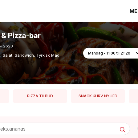
ME
l & Pizza-bar
 - 2620
a, Salat, Sandwich, Tyrkisk Mad
PIZZA TILBUD
SNACK KURV NYHED