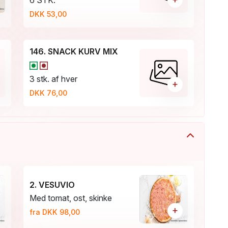
6 STK.
DKK 53,00
146. SNACK KURV MIX
3 stk. af hver
+
DKK 76,00
2. VESUVlO
Med tomat, ost, skinke
+
fra DKK 98,00