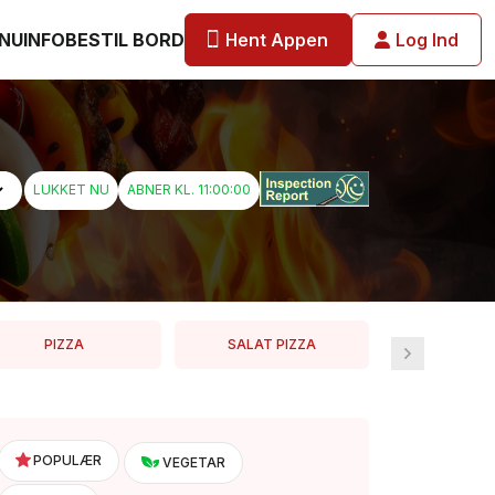
Hent Appen
Log Ind
NU
INFO
BESTIL BORD
LUKKET NU
ABNER KL. 11:00:00
PIZZA
SALAT PIZZA
SPECIELLE
POPULÆR
VEGETAR