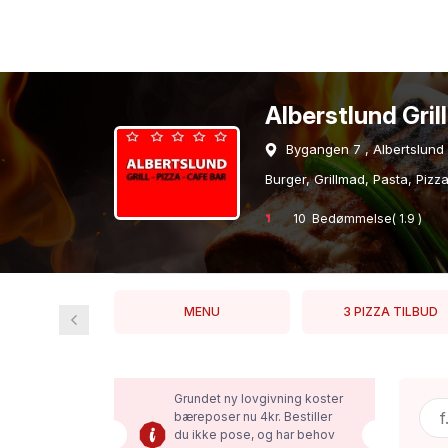
Alberstlund Gril
Bygangen 7 , Albertslund
Burger, Grillmad, Pasta, Pizz
10 Bedømmelse( 1.9 )
KKEVARER
MENU
3 PIZZA TILBUD
Grundet ny lovgivning koster
bæreposer nu 4kr. Bestiller
du ikke pose, og har behov