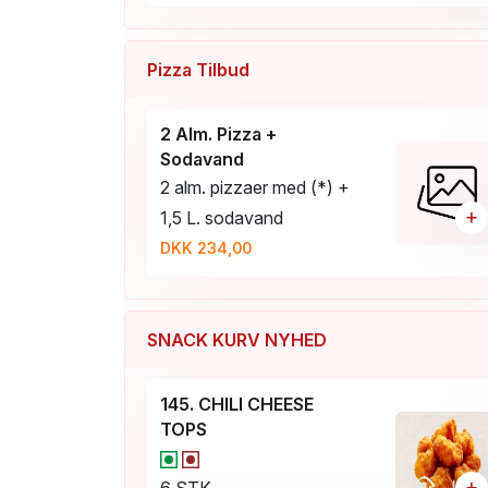
Pizza Tilbud
2 Alm. Pizza +
Sodavand
2 alm. pizzaer med (*) +
+
1,5 L. sodavand
DKK 234,00
SNACK KURV NYHED
145. CHILI CHEESE
TOPS
+