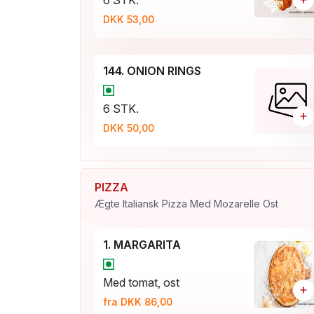
6 STK.
DKK 53,00
144. ONION RINGS
6 STK.
+
DKK 50,00
PIZZA
Ægte Italiansk Pizza Med Mozarelle Ost
1. MARGARlTA
Med tomat, ost
+
fra DKK 86,00